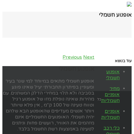
אופנוע חשמלי
Previous
Next
עוד בנושא
אופנוע חשמלי
אופנוע
חשמלי
אופנוע חשמלי מתאים במיוחד למי שגר בעיר
ומעוניין בפיתרון תחבורתי יעיל שאינו פוגע
מחיר
בסביבה ולא תלוי במחירי הדלק המשתנים. עם
אופניים
מהירות שאינה נופלת מזו של אופנוע רגיל
כל
חשמליות
וטווח טעינה של 100 ק"מ , אין פלא שיותר
ויותר אנשים מעדיפים שהאופנוע הבא שלהם
אופניים
יהיה חשמלי. האופנועים החשמליים אינם
חשמליות
מזהמים את האוויר, רועשים פחות וניתנים
כלי רכב
לטעינה באמצעות רשת החשמל בלבד.