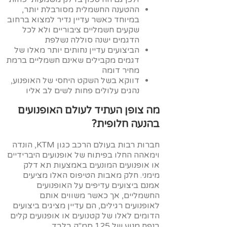
ההטענה החשמלית מסורבלת יותר,
במיוחד כאשר עדיין נדיר למצוא ברחוב
שקעים חשמליים ציבוריים ולא לכל
הדגמים ישנה סוללה נשלפת
הביצועים עדיין נחותים יותר מאלו של
דגמים מקבילים שאינם חשמליים ברמת
מחיר דומה
דווקא בשל השקט היחסי של האופנוע,
נהגים עלולים פחות לשים לב אליו
מה צופן העתיד לעולם האופנועים
בהנעה חלופית?
חברות רבות בעולם הרכב כגון KTM, הונדה
וימאהה החלו בפיתוח של אופנועים היברידיים
או אופנועים המונעים באמצעות תא דלק
מימני. חלק מאבות הטיפוס האלו מציעים
אמנם ביצועים עדיפים על האופנועים
החשמליים, אך כאשר משווים אותם
לאופנועים רגילים, הם עדיין מציגים ביצועים
הדומים לאלו של קטנועים או אופנועים קלים
בנפח מנוע של 125 סמ"ק בלבד.