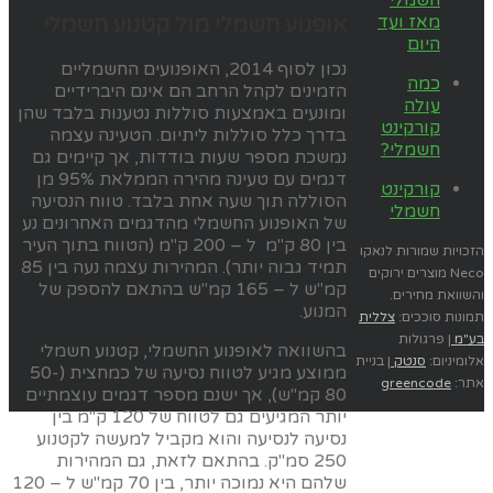
חשמלי
מאז ועד
אופנוע חשמלי מול קטנוע חשמלי
היום
נכון לסוף 2014, האופנועים החשמליים
כמה
הזמינים לקהל הרחב הם אינם היברידיים
עולה
ומונעים באמצעות סוללות נטענות בלבד שהן
קורקינט
בדרך כלל סוללות ליתיום. הטעינה עצמה
חשמלי?
נמשכת מספר שעות בודדות, אך קיימים גם
דגמים עם טעינה מהירה הממלאת 95% מן
קורקינט
הסוללה תוך שעה אחת בלבד. טווח הנסיעה
חשמלי
של האופנוע החשמלי מהדגמים האחרונים נע
בין 80 ק"מ ל – 200 ק"מ (הטווח בתוך העיר
הזכויות שמורות לנאקו
תמיד גבוה יותר). המהירות עצמה נעה בין 85
Neco מוצרים ירוקים
קמ"ש ל – 165 קמ"ש בהתאם להספק של
והשוואת מחירים.
המנוע.
תמונות סוככים:
צללית
בע"מ
| פרגולות
בהשוואה לאופנוע החשמלי, קטנוע חשמלי
אלומיניום:
סנטק
| בניית
ממוצע מגיע לטווח נסיעה של כמחצית (50-
אתר:
greencode
80 קמ"ש), אך ישנם מספר דגמים עוצמתיים
יותר המגיעים גם לטווח של 120 ק"מ בין
נסיעה לנסיעה והוא מקביל למעשה לקטנוע
250 סמ"ק. בהתאם לזאת, גם המהירות
שלהם היא נמוכה יותר, בין 70 קמ"ש ל – 120