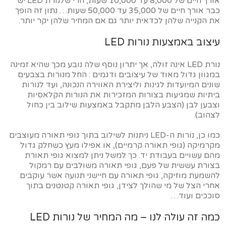
אורך חיים של 8,000 עד 10,000 שעות, הרי שלנורת LED יש
כבר אורך חיים של 35,000 עד 50,000 שעות… נתון זה הופך
את הקנייה שלהן לכדאית יותר גם אם המחיר שלהן יקר יותר.
עיצוב באמצעות נורות LED
נורת LED אינה זולה, אך יתרון נוסף שלה נובע מכך שהיא זמינה
במגוון גדול מאוד של עיצובים ודגמים : החל מנורות בצבעים
שונים המיועדות לגינות וליצירת האווירה הנכונה, ועד לנורות
ביתיות שמגיעות בצורות המזכירות את הנורות הקלאסיות
וצבען לבן (הצבע הלבן מתקבל באמצעות שילוב בין כחול
לצהוב).
כמו כן, נורות ה-LED ניתנות לשילוב בתוך גופי תאורה מעוצבים
מקרמיקה (גופי תאורה קרמיים), או אפילו מעץ כשחלק גדול
מהם עשויים בעבודת יד. כך למשל ניתן למצוא גופי תאורת
בצורת עששית של פעם, גופי תאורה משולבים עם רמקול
להשמעת מוזיקה, גופי תאורה עם חיישני תנועה אשר עוקבים
אחרי הצל של מי שהולך לצידן, גופי תאורה קטנטנים בתוך
סוככים ועוד…
כמה זה עולה לנו – מה המחיר של נורות LED