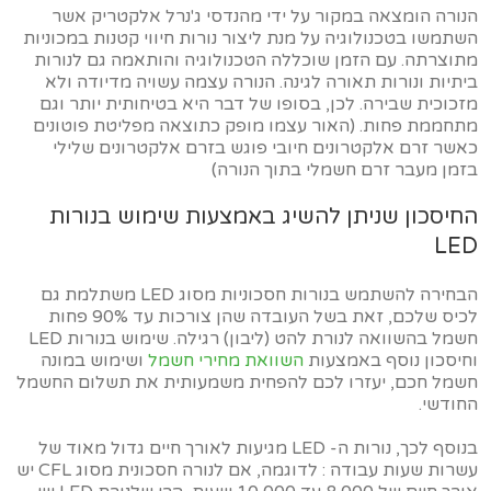
הנורה הומצאה במקור על ידי מהנדסי ג'נרל אלקטריק אשר
השתמשו בטכנולוגיה על מנת ליצור נורות חיווי קטנות במכוניות
מתוצרתה. עם הזמן שוכללה הטכנולוגיה והותאמה גם לנורות
ביתיות ונורות תאורה לגינה. הנורה עצמה עשויה מדיודה ולא
מזכוכית שבירה. לכן, בסופו של דבר היא בטיחותית יותר וגם
מתחממת פחות. (האור עצמו מופק כתוצאה מפליטת פוטונים
כאשר זרם אלקטרונים חיובי פוגש בזרם אלקטרונים שלילי
בזמן מעבר זרם חשמלי בתוך הנורה)
החיסכון שניתן להשיג באמצעות שימוש בנורות
LED
הבחירה להשתמש בנורות חסכוניות מסוג LED משתלמת גם
לכיס שלכם, זאת בשל העובדה שהן צורכות עד 90% פחות
חשמל בהשוואה לנורת להט (ליבון) רגילה. שימוש בנורות LED
וחיסכון נוסף באמצעות
השוואת מחירי חשמל
ושימוש במונה
חשמל חכם, יעזרו לכם להפחית משמעותית את תשלום החשמל
החודשי.
בנוסף לכך, נורות ה- LED מגיעות לאורך חיים גדול מאוד של
עשרות שעות עבודה : לדוגמה, אם לנורה חסכונית מסוג CFL יש