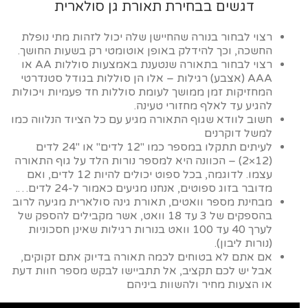
דגשים בבחירת תאורת גן סולארית
רצוי לבחור בנורה שהחיישן שלה יכול לזהות מתי נופלת
החשכה, וכך להידלק באופן אוטומטי רק בשעות החושך.
רצוי לבחור בתאורה שנטענת באמצעות סוללות AA או
AAA (אצבע) רגילות – אלו הן סוללות בגודל סטנדרטי
המחזיקות זמן ממושך לעומת סוללות חד פעמיות ויכולות
להגיע עד לאלף מחזורי טעינה.
חשוב לוודא שגוף התאורה מגיע עם כל הציוד הנלווה כמו
למשל דוקרנים
לעיתים תתקלו במספר כמו "12 לדים" או "24 לדים
(12×2) – הכוונה היא למספר נורות הלד על גוף התאורה
עצמו. לדוגמה, בכל ספוט יכולים להיות 12 לדים, ואם
מדובר בזוג ספוטים, אנחנו מגיעים כאמור ל-24 לדים….
מבחינת מספר וואטים, תאורת גינה סולארית מגיעה לרוב
בהספקים של 3 עד 18 וואט, אשר מקבילים להספק של
לערך 40 עד 100 וואט בנורות רגילות שאינן חסכוניות
(נורות ליבון).
אם אתם לא בטוחים לכמה תאורה בדיוק אתם זקוקים,
אבל יש לכם תקציב, אל תתביישו לבקש מספר חוות דעת
או הצעות מחיר ולהשוות ביניהם