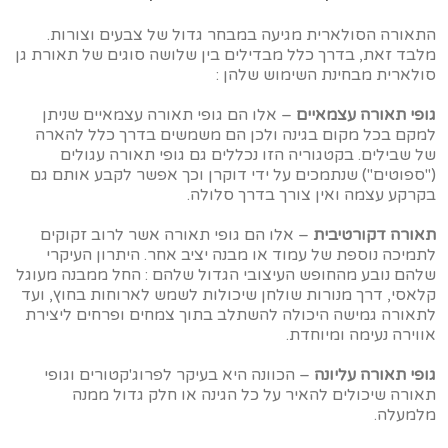
התאורה הסולארית מגיעה במבחר גדול של צבעים וצורות.
מלבד זאת, בדרך כלל מבדילים בין שלושה סוגים של תאורת גן
סולארית מבחינת השימוש שלהן :
גופי תאורה עצמאיים
– אלו הם גופי תאורה עצמאיים שניתן
למקם בכל מקום בגינה ולכן הם משמשים בדרך כלל להארה
של שבילים. בקטגוריה הזו נכללים גם גופי תאורה עגולים
("ספוטים") שנתמכים על ידי דוקרן וכך אפשר לקבע אותם גם
בקרקע עצמה ואין צורך בדרך סלולה.
תאורה דקורטיבית
– אלו הם גופי תאורה אשר לרוב זקוקים
לתמיכה נוספת של עמוד או מבנה יציב אחר. היתרון העיקרי
שלהם נובע מהחופש העיצובי הגדול שלהם : החל ממבנה מעוגל
קלאסי, דרך מנורות שולחן שיכולות לשמש לארוחות בחוץ, ועד
לתאורה גמישה היכולה להשתלב בתוך צמחים ופרחים ליצירת
אווירה נעימה ומיוחדת.
גופי תאורה עליונה
– הכוונה היא בעיקר לפרוג'קטורים וגופי
תאורה שיכולים להאיר על כל הגינה או חלק גדול ממנה
מלמעלה.