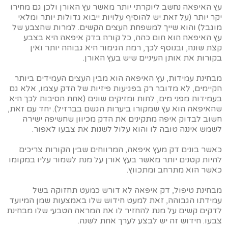
עץ האיפאה נחשב ליוקרתי יותר מאשר עץ האורן ולכן גם מחירו
יקר יותר (על זאת יש להוסיף עלויות ייבוא גדולות יותר ומלאי
מוגבל) והוא שייך למשפחת העצים הקשים. למרות שהצבע של
עץ האיפאה הוא חום כהה, כל קורה בדק איפאה היא בצבע
קצת שונה, ובנוסף לכך, רמת הגימור היא גבוהה יותר ואין
בקורות את אותן העיניים שיש בעץ האורן.
מבחינת עמידות, עץ האיפאה הוא מבין העצים העמידים ביותר
הקיימים, לא מדובר רק בפגיעות פיזיות של הדק עצמו, אלא גם
בעמידות מפני מים, לחות ומזיקים שונים (אחת הסיבות לכך היא
שהאיפאה הוא עץ שמקורו ביערות הגשם בברזיל). יחד עם זאת,
חשוב לבדוק איפה מתקינים את הדק מכיוון שחשיפה ישירה
לשמש איננה טובה לו והוא עלול לשנות את צבעו לאפור.
כאשר בונים דק מעץ איפאה, המרווחים שבין הקורות צריכים
להיות קטנים יותר מאשר בעץ אורן על מנת לשמור עליו במקומו
כאשר הוא מתרחב ומתכווץ.
מבחינת טיפול, דק איפאה לא דורש כמעט תחזוקה בשל
עמידתו הגבוהה, זאת למעט חידוש שלו באמצעות שמן המיועד
לדקים קשים על מנת להחזיר לו את המראה הטבעי שלו מבחינת
צבעו. חידוש זה יש לבצע לערך אחת לשנה.