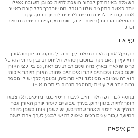
השאלה באיזה דק לבחור הופכת להיות כמובן חשובה אפילו
יותר כאשר התקציב שלנו מוגבל, מה שבדרך כלל קורה כאשר
אנחנו עוברים לדירה חדשה וצריכים לחסוך בכסף עקב
ההוצאות הרבות (ביטוח דירה, משכנתא, קניית רהיטים חדשים
וכו').
עץ אורן
דק מעץ אורן הוא נוח מאוד לעבודה ולהתקנה מכיוון שהאורן
הוא עץ רך. אם ניקח בחשבון שהוא זול יחסית, נבין מדוע הוא כל
כך פופולארי בארץ מזה שנים רבות. עם זאת, גם בין עצי האורן
ישנם כאלו איכותיים יותר ואיכותיים פחות. האורן היותר איכותי
הוא זה שמיובא מפינלנד ולא מרוסיה, ובנוסף לכך יש לו מספר
גבוה יותר של עיניים (המספר הגבוה ביותר הוא 5).
בנוסף לכך, דק האורן חייב לעבור חיטוי כנגד מזיקים, ואז צבעו
הופך להיות בגוון ירוק. בערך שבועיים לאחר שדק האורן עבר
תהליך של חיטוי ולאחר שהתייבש, יש לשמן אותו בשמן מיוחד
המיועד עבור עצים רכים. טיפול זה יש לבצע לערך אחת לשנה.
דק איפאה