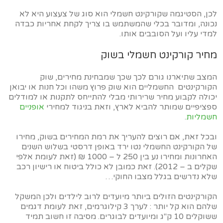
לכן, הסטיגמה שקורקינט חשמלי הוא סוג של צעצוע היא לא
נכונה, ומדובר בכלי שהמשתמש בו צריך לקחת אחריות כבדה
למדי עליו ועל הסובבים אותו.
מחיר קורקינט חשמלי בשוק
המצב שתיארנו גורם לכך שכך שמבחינת מחירים, שוק
הקורקינטים החשמליים הוא שוק פרוץ משהו וכל חנות או יבואן
יכולה לקבוע מחיר שרירותי מבלי להתייחס לתקנות או למודלים
ספציפיים שמותר להביא לארץ, וזאת בניגוד למחירי
אופניים
חשמליות
.
ובכל זאת, אם רוצים להעריך את רמת המחירים בשוק, מחירו
של הקורקינט החשמלי נטו ירד באופן דרסטי בשלוש השנים
האחרונות ומחירו נע בין 250 ל – 1000 ₪ (זאת לעומת אלפי
שקלים ב – 2012). זאת כמובן לא כולל ביטוח או רישיון רכב
שלא נדרשים בגלל מצבו החוקי…
הקורקינטים הזולים ביותר מיועדים לרוב לילדים ולכן המשקל
שלהם הוא קל יותר : לערך 3 קילוגרמים, זאת לעומת דגמים
ששוקלים 10 ק"ג ומיועדים לבוגרים. מסיבה זו חשוב תמיד