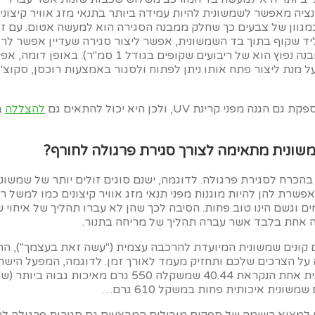
נציה מאפשר לשמשונית להיות עמידה ביותר בתנאי מזג אוויר קיצונים
גוון של צבעים כך שחלק ממבנה הסגירה הוא למעשה אטום. עם ז
ד שקוף בתוך בד השמשונית, אפשר ליצור סגירה שעדיין אפשר לר
דרכה את הנעשה בחוץ (מבנה נפוץ הוא של ריבועים שקופים בגודל 1 סמ"ר). באופן ד
 מנת ליצור פתח אותו ניתן לפתוח ולסגור באמצעות רוכסן, סקוצ' 
ני קרינת UV, ולכן היא יכול להתאים גם
להצללה
ב
משונית מתאימה לצורך סגירת פרגולה לחורף?
כרח לסגירת פרגולה. לדוגמה, ישנם סוגים זולים יותר של שמשוני
שרת להן להיות מוגנות מפני תנאי מזג אוויר קיצונים כמו למשל ר
ים וגשם הינו טוב פחות. הסיבה לכך שהן לא עברו תהליך של איחוי 
ה אחת בלבד אשר עברה תהליך של מריחה בתנור.
ם קונים שמשונית המיועדת להרכבה עצמית ("עשה זאת בעצמך"), הר
 על הצרכים שלכם ותחזיק מעמד לאורך זמן. לדוגמה, המפעל הישר
"עוגנפלסט" מייצר שמשונית אחת הנקראת 40.44 שמשקלה 550 גרם מאיכות גבוה 
שונית איכותית פחות במשקל 610 גרם…
למצוא רשימה של ספקים מובילים המבצעים גם סגירות פרגולה לח