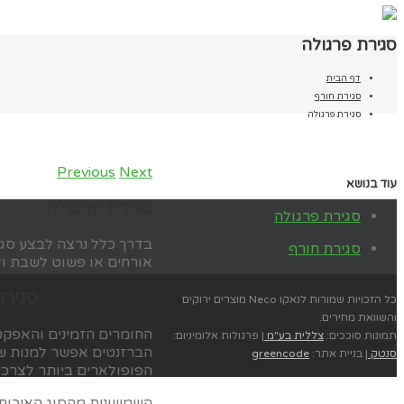
סגירת פרגולה
דף הבית
סגירת חורף
סגירת פרגולה
Previous
Next
עוד בנושא
סגירת פרגולה
סגירת פרגולה
בדרך כלל נרצה לבצע סגיר
סגירת חורף
אורחים או פשוט לשבת ולי
סגירת
כל הזכויות שמורות לנאקו Neco מוצרים ירוקים
והשוואת מחירים.
החומרים הזמינים והאפקט
תמונות סוככים:
צללית בע"מ
| פרגולות אלומיניום:
הברזנטים אפשר למנות ש
סנטק
| בניית אתר:
greencode
הפופולארים ביותר לצרכי 
השמשונית מהסוג האיכות