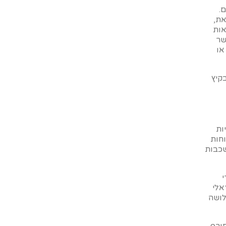
.
את,
אות
ומה, אפשר
או
קיץ
ות
וחות
שכבות
י
אלי
ביותר (שלושה
ורף