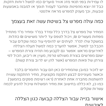
לו עמידות בפני תנאי מזג אוויר סוערים כמו למשל רוחות חזקות.
כבל זה יוצא מהפינות ומחובר לעמוד תומך או למבנה באמצעות
טבעות, וכך מעניק למפרש מראה אלגנטי.
כמה עולה מפרש צל בשיטת עשה זאת בעצמך
המחיר של מפרש צל בדרך כלל נמדד במ"ר ומחיר מ"ר מתחיל
מפחות מעשרים ₪, ויכול לטפס עד ליותר משישים ₪ כתלות
במשקל שלו למ"ר. לעיתים יש להוסיף עוד כמה שקלים עבור
הכבל.כך למשל, אפשר להעריך כמה למשל תעלה הצללה
לאירועים מראש. אפשר גם לקבוע מה תהיה צורת המפרש –
ישנם מפרשים בצורת משולש טרפז, מעוין או ריבוע, הכול לפי
צורתן של פאות המפרש (אשר להן יש לרוב צורת קשת).
יש לזכור כמובן שהמחירים כאן הם עבור החומרים בלבד
וכאשר מעוניינים לבצע התקנה מקצועית, מחיר ההתקנה עשויה
להשתנות מחברה אחת לאחרת (ראו רשימת ספקים בהמשך).
כמו כן, לא כללנו בחישוב את מחיר המשלוח שיכול להגיע לכמה
עשרות שקלים.
אישור בנייה עבור הצללה קבועה כגון הצללה
לאירועים