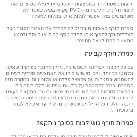
יריעות קטנות יותר באמצעות רוכסנים או אפילו סקוצ'ים ואף
ליצור חלונות ודלתות מ – PVC שקוף. בקיץ, כאשר לא
משתמשים בהן, אפשר לגלגל אותן בקלות למעלה.
סגירת חורף באיכות טובה יכולה לבודד את האזור הסגור מכל
הצדדים וכך להפוך אותו לחדר נוסף בבית או בעסק ולמנוע
מהאוויר החם לצאת החוצה
סגירת חורף קבועה
עם כל הכבוד לברזנט ולשמשונית, עדיין מדובר בפיתרון שאיננו
אלגנטי במיוחד, ולכן מי שיש בידו את האמצעים מעדיף לעיתים
להשתמש בסגירות עם פרופיל פלדה או אלומיניום. במקרה הזה
הסגירה יכולה להתבסס על בד שמשונית או דלתות זכוכית
בהתאם למראה המבוקש, אופי השימוש וכמובן התקציב העומד
לרשותנו (לדוגמה, אם המבנה נמצא באזור פתוח יחסית שיש בו
הרבה הולכי רגל או ילדים שמשחקים, אולי עדיף שלא לבחור
בזכוכית…).
סגירות חורף משולבות בסוכך מתקפל
ישנה אפשרות לבצע סגירת חורף משולבת בסוכך או פרגולה