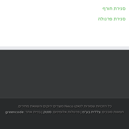
סגירת חורף
סגירת פרגולה
כל הזכויות שמורות לנאקו Neco מוצרים ירוקים והשוואת מחירים.
תמונות סוככים:
צללית בע"מ
| פרגולות אלומיניום:
סנטק
| בניית אתר:
greencode