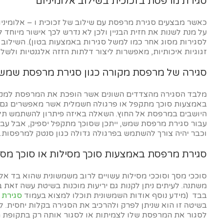
סגירת מרפסת בזכוכית בשילוב אלומיניום
כאשר מבצעים סגירת מרפסת עם שילוב של זכוכית ו – אלומיניום
על מנת לשנות את חזית הבניין ולכן לא נדרש לכך אישור מיוחד 
לסגירות מסוג אחר כמו למשל סגירות באמצעות בטון). השילוב 
זגוגיות איכותיות, מאפשרות ליצור דלתות הזזה אלגנטיות ולש
סגירה של מרפסת מקורה כגון סגירת מרפסת שמש
מלבד הסגירה מהצדדים השונים אשר הופכת את המרפסת למקו
באמצעות סוכך מתקפל או פרגולה חשמלית אשר מאפשרים גם 
היושבים במרפסת אל החוץ. השאלה באיזה פיתרון להשתמש תלו
עבור סגירת מרפסת שמש, ייתכן שסוכך מתקפל יספיק, אבל עבור
וכבר יהיה צורך להשתמש בפרגולה גדולה כגון סנטק למרפסות.
סגירת מרפסת באמצעות סוכך מסילות או סוכך מסך
סוככי מסך וסוככי מסילות עשויים לרוב משמשונית שהוא בד אל
משתנה. לעיתים ניתן לקנות גם יריעות מוכנות בשיטת עשה זאת 
בבד (מידע נוסף אודות השמשונית תוכלו למצוא בעמוד
סגירת 
בשיטה זו הוא שניתן לפרק ולהרכיב את הסגירה בקלות יחסית. ל
לסגור את המרפסת שלו לצמיתות או לסגור אותה רק בתקופת ה