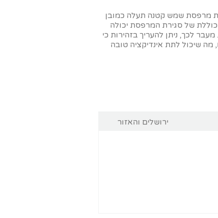
רת מרפסת שמש קטנה תעלה כמובן
כוללת של סגירת המרפסת יכולה
מעבר לכך, ניתן להעריך בזהירות כי
של פאנל אלומיניום למ"ר הוא באזור ה – 500 עד 600 ₪, מה שיכול לתת אינדיקציה טובה
ירושלים והאזור