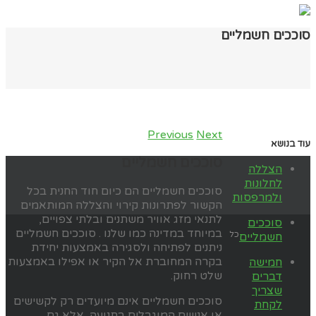
סוככים חשמליים
Previous
Next
עוד בנושא
סוככים חשמליים
הצללה
לחלונות
סוככים חשמליים הם כיום חוד החנית בכל
ולמרפסות
הקשור לפתרונות קירוי והצללה המותאמים
לתנאי מזג אוויר משתנים ובלתי צפויים,
סוככים
במיוחד במדינה כמו שלנו . סוככים חשמליים
כל
חשמליים
ניתנים לפתיחה ולסגירה באמצעות יחידת
בקרה המחוברת אל הקיר או אפילו באמצעות
חמישה
שלט רחוק.
דברים
שצריך
סוככים חשמליים אינם מיועדים רק לקשישים
לקחת
או אנשים המוגבלים בתנועה, אלא גם