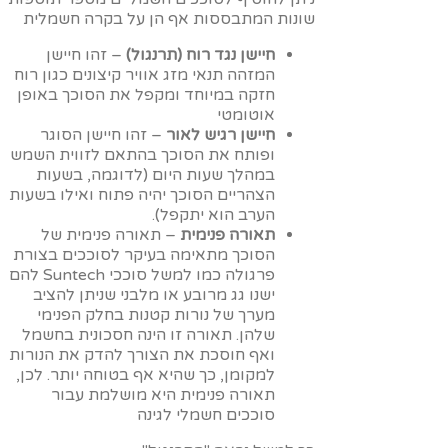
שונות המתבססות אף הן על בקרה חשמלית
חיישן נגד רוח (תרנגול)
– זהו חיישן
המזהה תנאי מזג אוויר קיצונים כגון רוח
חזקה במיוחד ומקפל את הסוכך באופן
אוטומטי
חיישן רגיש לאור
– זהו חיישן הסוגר
ופותח את הסוכך בהתאם לזווית השמש
במהלך שעות היום (לדוגמה, בשעות
הצהריים הסוכך יהיה פתוח ואילו בשעות
הערב הוא יתקפל).
תאורה פנימית
– תאורה פנימית של
הסוכך מתאימה בעיקר לסוככים בצורת
פרגולה כמו למשל סוככי Suntech להם
ישנו גג מרובע או מלבני שניתן להציב
מערך של נורות קטנות בחלק הפנימי
שלהן. תאורה זו הינה חסכונית בחשמל
ואף חוסכת את הצורך להדק את הנורות
למקומן, כך שהיא אף בטוחה יותר. לכן,
תאורה פנימית היא מושלמת עבור
סוככים חשמלי לגינה