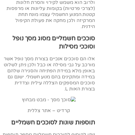
ולרוב הוא משמש לקירוי והסרת חלונות
(לצרכי פרטיות) בקומות עליונות או מרפסות
קטנות.המנוע החשמלי עצמו מונח תחת
המרקיזה ולכן מחקה את פעולת הקיפול
הידנית.
סוככים חשמליים מסוג מסך נופל
וסוככי מסילות
אלו הם סוככים אנכיים בצורת מסך נופל אשר
מורכב על גבי מסילה או כבל ולכן ניתן לשלוט
באופן מלא במידת הפתיחה והסגירה שלהם
במידה ומתקינים בהם מנוע חשמלי. ישנם גם
סוככים המספקים הצללה עילית וצדדית
בצורת האות L.
קרדיט – אתר צללית
תוספות שונות לסוככים חשמליים
ניתן להוסיף לסוככים חשמליים מספר תוספות