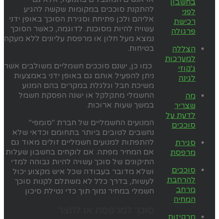
בחשבון
להתקנת סוככים במקומות שקשה להגיע
לפני
אליהם ולכן פתיחת וסגירת הסוכך באופן ידני
רכישת
עשויה להיות מסוכנת. לדוגמה, כאשר הסוכך
פרגולה
נמצא מעל חלון או מרפסת עליונים ללא מעקה
בטיחות.
הצללה
למערכות
כמו כן, ישנם סוככים חשמליים משולבים אשר
ג'קוזי
ניתן להפעיל אותם גם באופן ידני באמצעות
לגינה
משיכת חבל וגלגלת במקרים בהם המנוע
החשמלי מתקלקל או ישנה הפסקת חשמל
מה
במשך שעות ארוכות.
שצריך
לדעת על
המנועים החשמליים של חברת "סומפי"
סוככים
נחשבים לטובים ביותר בתחומם וכדאי שלא
להתפתות למנועים חשמליים זולים מאוד גם
סגירת
אם המחיר מפתה. אם לוקחים בחשבון שעלות
מרפסת
התיקונים של סוכך עשויה להיות גבוהה למדי
סוככים
ושלא מדובר בעבודה שכל איש מקצוע יכול
להרחבת
לעשות, בדרך כלל לא משתלם לקנות סוכך
מרחב
חשמלי במחיר נמוך תוך כדי נטילת סיכון
המחיה
סוכך למרפסת או לחצר
מרקיזות