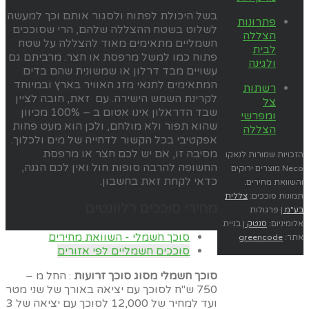
בשל היכולת לפתוח ולסגור אותם וכך למעשה
פתרונות
לשלוט בשטח ההצללה שלהם, הרי שסוככים
הצללה
חשמליים מתאימים מאוד להצללה על שטח
לבית
פתוח כמו למשל מרפסת או חצר. מרביתם גם
ולגינה
עשויים מבד דרלון או שמשונית שהם בדים
המתאימים לתנאי מזג האוויר בארץ ובמיוחד
רשתות
לקרינת השמש הישירה. עם זאת, חובה לציין
צל
שבד הדראלון אינו אטום ב – 100% מכיוון
ומפרשי
שהוא תפור ולא מולחם, ולכן הוא מעט פחות
הצללה
אפקטיבי בכל הקשור לדחייה של מים ולכלוך.
מסיבה זו, אם יש לכם חצר או מרפסת
הזכויות שמורות לנאקו
החשופה להרבה סופות חול ואין לכם הגנה,
Neco מוצרים ירוקים
כדאי לקחת זאת בחשבון.
והשוואת מחירים.
תמונות סוככים:
צללית
מחירי סוככים רלוונטים
בע"מ
| פרגולות
אלומיניום:
סנטק
| בניית
סוכך חשמלי - השוואת מחירים
אתר:
greencode
סוככים חשמליים לפי אזורים
סוכך חשמלי מסוג סוכך זרועות
: החל מ –
750 ש"ח לסוכך עם יציאה באורך של שני מטר
ועד למחיר של 12,000 לסוכך עם יציאה של 3