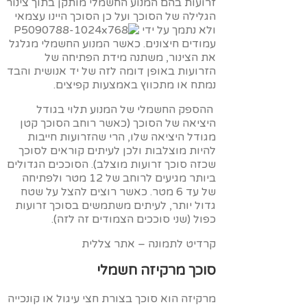
זרועות בהם המנוע החשמלי מותקן בתוך צינור
הגלילה של הסוכך ועל כן הסוכך היינו עצמאי
ולא נתמך על ידי
עמודים חיצונים. כאשר המנוע החשמלי מגלגל
את הצינור, משתנה מידת הפתיחה של
הזרועות באופן דומה לזה של יד אנושית והבד
נמתח או מתכווץ באמצעות קפיצים.
ההספק החשמלי של המנוע תלוי בגודל
היציאה של הסוכך (כאשר רוחב הסוכך קטן
מגודל היציאה שלו, הרי שהזרועות חייבות
להיות מוצלבות ולכן לעיתים קוראים לסוכך
שכזה סוכך זרועות מוצלב). הסוככים הגדולים
ביותר מגיעים לרוחב של 12 מטר ולפתיחה
של עד 6 מטר. כאשר רוצים להצל על שטח
גדול יותר, לעיתים משתמשים בסוכך זרועות
כפול (שני סוככים הצמודים זה לזה).
קרדיט לתמונה – אתר צללית
סוכך מרקיזה חשמלי
מרקיזה הוא סוכך בצורת חצי עיגול או קונכייה