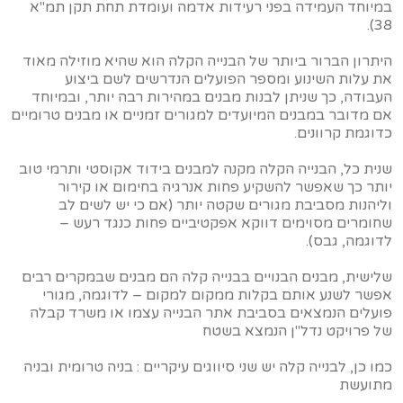
במיוחד העמידה בפני רעידות אדמה ועומדת תחת תקן תמ"א
38).
היתרון הברור ביותר של הבנייה הקלה הוא שהיא מוזילה מאוד
את עלות השינוע ומספר הפועלים הנדרשים לשם ביצוע
העבודה, כך שניתן לבנות מבנים במהירות רבה יותר, ובמיוחד
אם מדובר במבנים המיועדים למגורים זמניים או מבנים טרומיים
כדוגמת קרוונים.
שנית כל, הבנייה הקלה מקנה למבנים בידוד אקוסטי ותרמי טוב
יותר כך שאפשר להשקיע פחות אנרגיה בחימום או קירור
וליהנות מסביבת מגורים שקטה יותר (אם כי יש לשים לב
שחומרים מסוימים דווקא אפקטיביים פחות כנגד רעש –
לדוגמה, גבס).
שלישית, מבנים הבנויים בבנייה קלה הם מבנים שבמקרים רבים
אפשר לשנע אותם בקלות ממקום למקום – לדוגמה, מגורי
פועלים הנמצאים בסביבת אתר הבנייה עצמו או משרד קבלה
של פרויקט נדל"ן הנמצא בשטח
כמו כן, לבנייה קלה יש שני סיווגים עיקריים : בניה טרומית ובניה
מתועשת